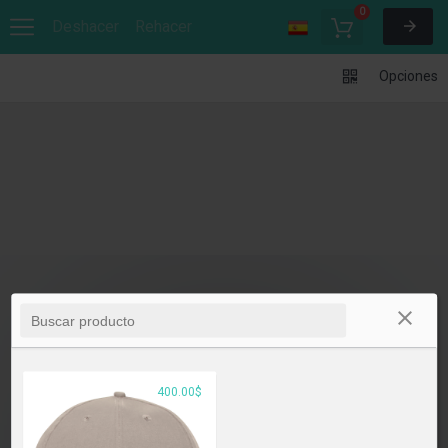
0
Deshacer
Rehacer
Opciones
400.00$