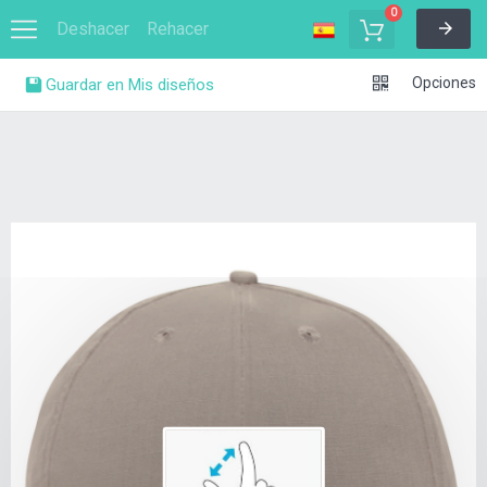
0
Deshacer
Rehacer
Opciones
Guardar en Mis diseños