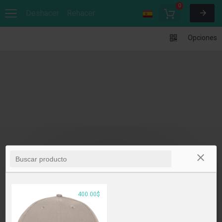
0
Deshacer
Rehacer
Opciones
400.00$