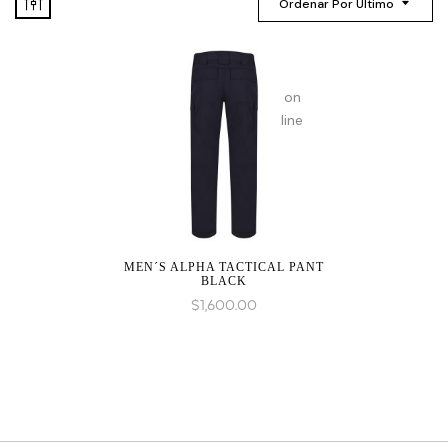
Ordenar Por Último
on
line
MEN´S ALPHA TACTICAL PANT
BLACK
$
1,600.00