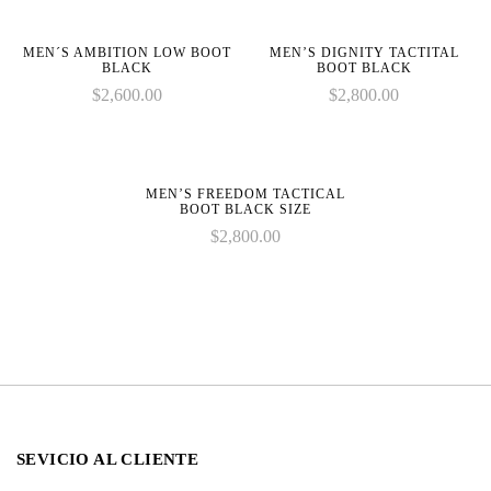
on
line
MEN´S AMBITION LOW BOOT
MEN’S DIGNITY TACTITAL
BLACK
BOOT BLACK
$
2,600.00
$
2,800.00
MEN’S FREEDOM TACTICAL
BOOT BLACK SIZE
$
2,800.00
SEVICIO AL CLIENTE