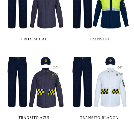
an
an
array,
array,
null
null
given
given
in
in
PROXIMIDAD
TRANSITO
on
on
line
line
TRANSITO AZUL
TRANSITO BLANCA