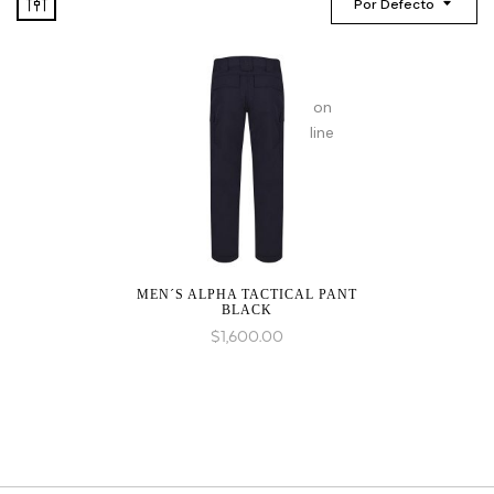
Por Defecto
on
line
MEN´S ALPHA TACTICAL PANT
BLACK
$
1,600.00