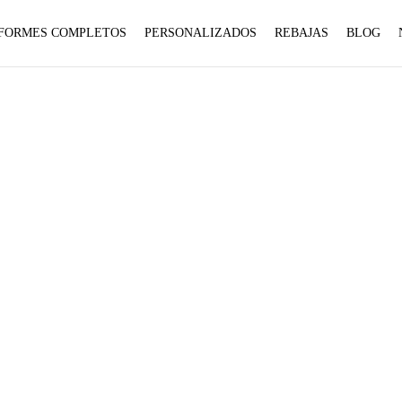
1 to
1 to
FORMES COMPLETOS
PERSONALIZADOS
REBAJAS
BLOG
be an
be an
array,
array,
null
null
given
given
in
in
USO DIARIO
on
on
Home
Productos etiquetados “USO DIARIO”
line
line