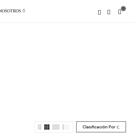
1 to
0
NOSOTROS
be an
array,
null
given
in
on
line
Clasificación Por