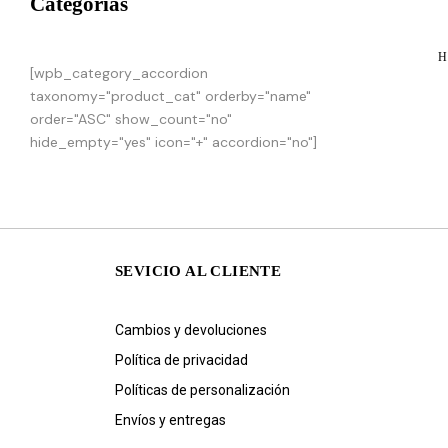
Categorias
H
[wpb_category_accordion
taxonomy="product_cat" orderby="name"
order="ASC" show_count="no"
hide_empty="yes" icon="+" accordion="no"]
SEVICIO AL CLIENTE
Cambios y devoluciones
Política de privacidad
Políticas de personalización
Envíos y entregas