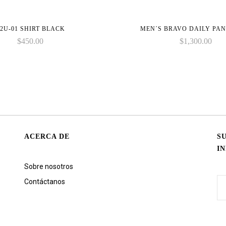
2U-01 SHIRT BLACK
MEN´S BRAVO DAILY PA
$
450.00
$
1,300.00
ACERCA DE
S
I
Sobre nosotros
Contáctanos