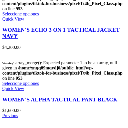
content/plugins/tiktok-for-business/pixel/Tt4b_Pixel_Class.php
on line
953
Seleccione opciones
Quick View
WOMEN´S ECHO 3 ON 1 TACTICAL JACKET
NAVY
$
4,200.00
: array_merge(): Expected parameter 1 to be an array, null
Warning
given in
/home/xnqq89mqydj0/public_html/wp-
content/plugins/tiktok-for-business/pixel/Tt4b_Pixel_Class.php
on line
953
Seleccione opciones
Quick View
WOMEN´S ALPHA TACTICAL PANT BLACK
$
1,600.00
Previous