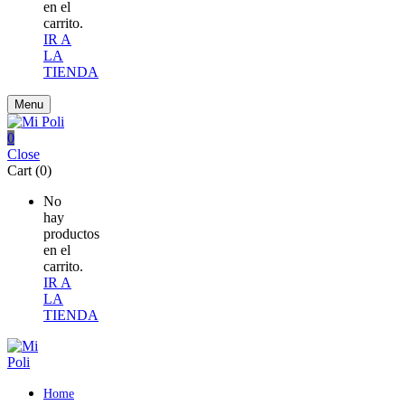
en el
carrito.
IR A
LA
TIENDA
Menu
0
Close
Cart (0)
No
hay
productos
en el
carrito.
IR A
LA
TIENDA
Home