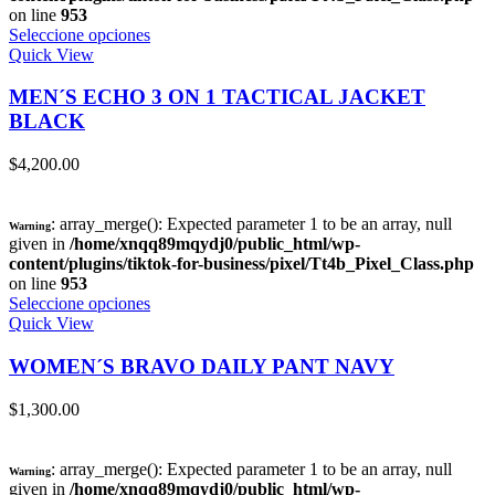
on line
953
Seleccione opciones
Quick View
MEN´S ECHO 3 ON 1 TACTICAL JACKET
BLACK
$
4,200.00
: array_merge(): Expected parameter 1 to be an array, null
Warning
given in
/home/xnqq89mqydj0/public_html/wp-
content/plugins/tiktok-for-business/pixel/Tt4b_Pixel_Class.php
on line
953
Seleccione opciones
Quick View
WOMEN´S BRAVO DAILY PANT NAVY
$
1,300.00
: array_merge(): Expected parameter 1 to be an array, null
Warning
given in
/home/xnqq89mqydj0/public_html/wp-