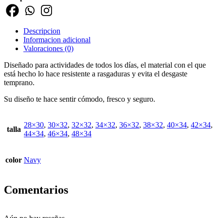
Descripcion
Informacion adicional
Valoraciones (0)
Diseñado para actividades de todos los días, el material con el que
está hecho lo hace resistente a rasgaduras y evita el desgaste
temprano.
Su diseño te hace sentir cómodo, fresco y seguro.
28×30
,
30×32
,
32×32
,
34×32
,
36×32
,
38×32
,
40×34
,
42×34
,
talla
44×34
,
46×34
,
48×34
color
Navy
Comentarios