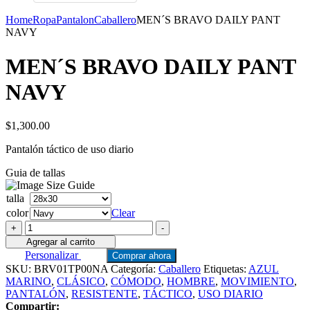
Home
Ropa
Pantalon
Caballero
MEN´S BRAVO DAILY PANT
NAVY
MEN´S BRAVO DAILY PANT
NAVY
$
1,300.00
Pantalón táctico de uso diario
Guia de tallas
talla
color
Clear
MEN
+
-
´S
Agregar al carrito
BRAVO
Personalizar
Comprar ahora
DAILY
SKU:
BRV01TP00NA
Categoría:
Caballero
Etiquetas:
AZUL
PANT
MARINO
,
CLÁSICO
,
CÓMODO
,
HOMBRE
,
MOVIMIENTO
,
NAVY
PANTALÓN
,
RESISTENTE
,
TÁCTICO
,
USO DIARIO
cantidad
Compartir: