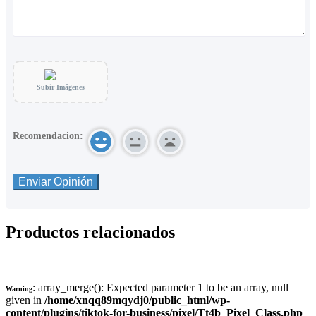
Subir Imágenes
Recomendacion:
Productos relacionados
: array_merge(): Expected parameter 1 to be an array, null
Warning
given in
/home/xnqq89mqydj0/public_html/wp-
content/plugins/tiktok-for-business/pixel/Tt4b_Pixel_Class.php