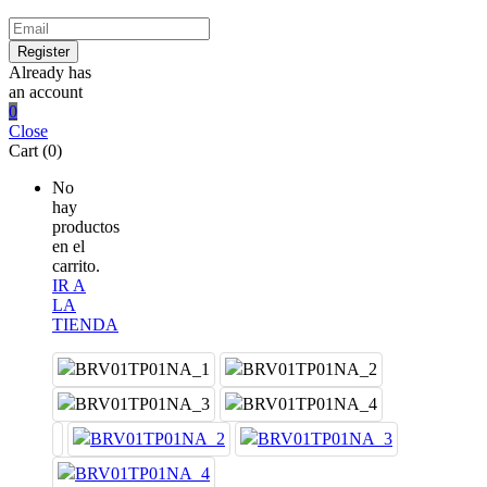
Already has
an account
0
Close
Cart (0)
No
hay
productos
en el
carrito.
IR A
LA
TIENDA