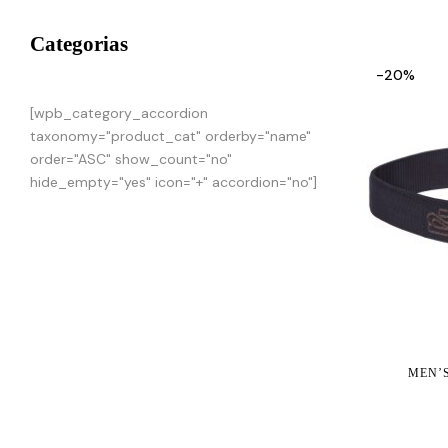
Categorias
-20%
[wpb_category_accordion
taxonomy="product_cat" orderby="name"
order="ASC" show_count="no"
hide_empty="yes" icon="+" accordion="no"]
MEN’S