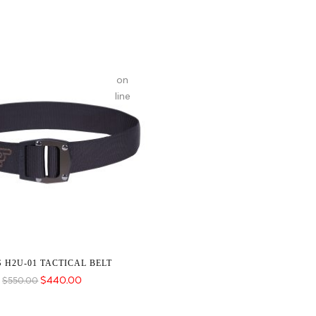
on
line
 H2U-01 TACTICAL BELT
$
440.00
$
550.00