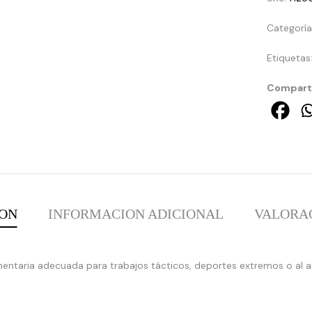
Categorí
Etiquetas
Comparti
ION
INFORMACION ADICIONAL
VALORAC
:
array_merge():
entaria adecuada para trabajos tácticos, deportes extremos o al air
Expected
parameter
1 to