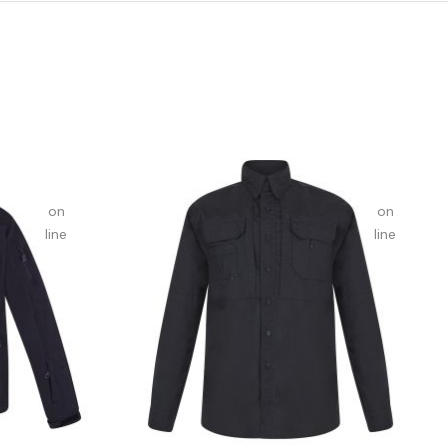
be an
be an
array,
array,
null
null
given
given
in
in
on
on
line
line