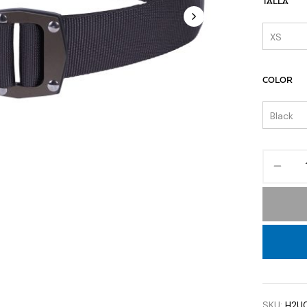
TALLA
COLOR
SKU:
H2U