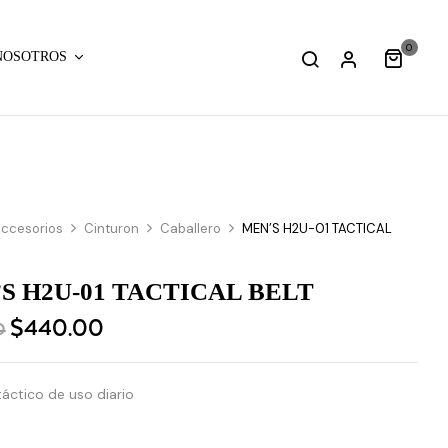
0
NOSOTROS
ccesorios
Cinturon
Caballero
MEN’S H2U-01 TACTICAL
S H2U-01 TACTICAL BELT
$
440.00
0
táctico de uso diario