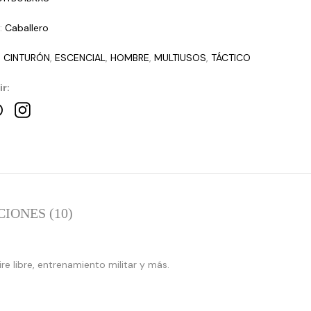
a:
Caballero
:
CINTURÓN
,
ESCENCIAL
,
HOMBRE
,
MULTIUSOS
,
TÁCTICO
r:
IONES (10)
:
:
array_merge():
array_merge
e libre, entrenamiento militar y más.
Expected
Expected
parameter
parameter
1 to
1 to