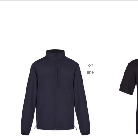
be an
array,
null
given
in
on
line