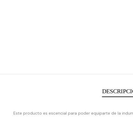
DESCRIPC
:
array_merge():
Este producto es escencial para poder equiparte de la indum
Expected
parameter
1 to