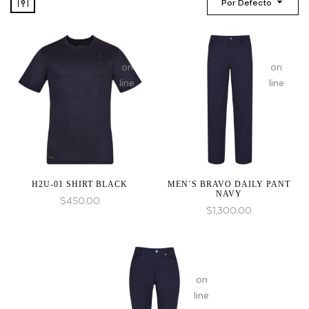
Por Defecto
:
array_merge():
on
on
Expected
line
line
parameter
1 to
be
an
array,
null
given
H2U-01 SHIRT BLACK
MEN´S BRAVO DAILY PANT
NAVY
in
$
450.00
$
1,300.00
on
line