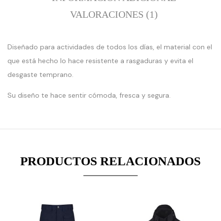
VALORACIONES (1)
Diseñado para actividades de todos los días, el material con el
:
:
que está hecho lo hace resistente a rasgaduras y evita el
erge():
array_merge():
array_mer
desgaste temprano.
ed
Expected
Expected
ter
parameter
paramete
Su diseño te hace sentir cómoda, fresca y segura.
1 to
1 to
be
be
an
an
array,
array,
null
null
PRODUCTOS RELACIONADOS
given
given
in
in