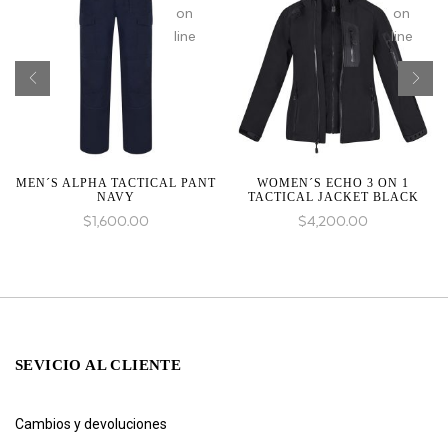
on
on
line
line
MEN´S ALPHA TACTICAL PANT
WOMEN´S ECHO 3 ON 1
NAVY
TACTICAL JACKET BLACK
$
1,600.00
$
4,200.00
SEVICIO AL CLIENTE
Cambios y devoluciones