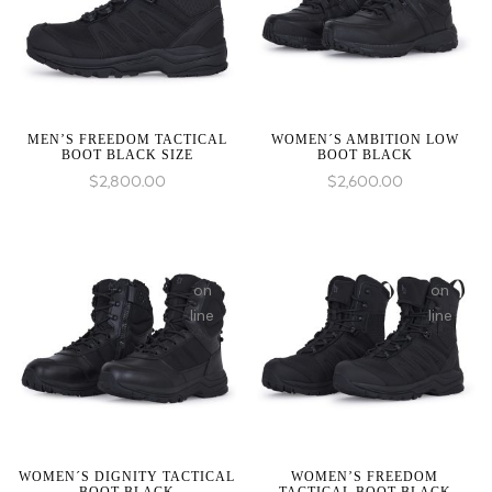
1 to
1 to
be
be
an
an
array,
array,
null
null
given
given
MEN’S FREEDOM TACTICAL
WOMEN´S AMBITION LOW
BOOT BLACK SIZE
BOOT BLACK
in
in
$
2,800.00
$
2,600.00
on
on
line
line
WOMEN´S DIGNITY TACTICAL
WOMEN’S FREEDOM