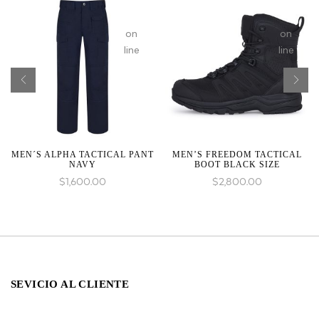
on
on
line
line
MEN´S ALPHA TACTICAL PANT
MEN’S FREEDOM TACTICAL
NAVY
BOOT BLACK SIZE
$
1,600.00
$
2,800.00
SEVICIO AL CLIENTE