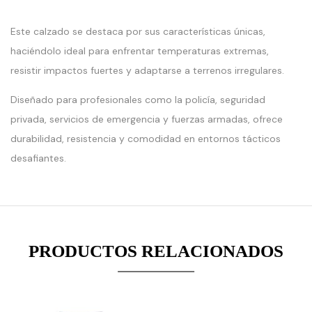
Este calzado se destaca por sus características únicas,
haciéndolo ideal para enfrentar temperaturas extremas,
resistir impactos fuertes y adaptarse a terrenos irregulares.
Diseñado para profesionales como la policía, seguridad
erge():
:
:
privada, servicios de emergencia y fuerzas armadas, ofrece
ed
array_merge():
array_mer
ter
Expected
Expected
durabilidad, resistencia y comodidad en entornos tácticos
parameter
paramete
desafiantes.
1 to
1 to
be
be
an
an
array,
array,
null
null
PRODUCTOS RELACIONADOS
given
given
in
in