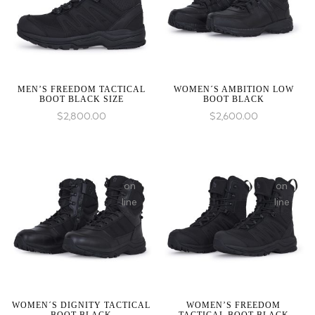
1 to
1 to
be
be
an
an
array,
array,
null
null
given
given
MEN’S FREEDOM TACTICAL
WOMEN´S AMBITION LOW
BOOT BLACK SIZE
BOOT BLACK
in
in
$
2,800.00
$
2,600.00
on
on
line
line
WOMEN´S DIGNITY TACTICAL
WOMEN’S FREEDOM