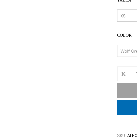
TALLA
COLOR
SKU:
ALP