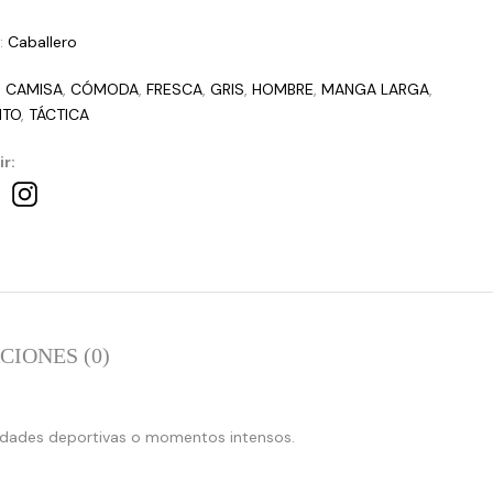
a:
Caballero
:
CAMISA
,
CÓMODA
,
FRESCA
,
GRIS
,
HOMBRE
,
MANGA LARGA
,
NTO
,
TÁCTICA
r:
IONES (0)
vidades deportivas o momentos intensos.