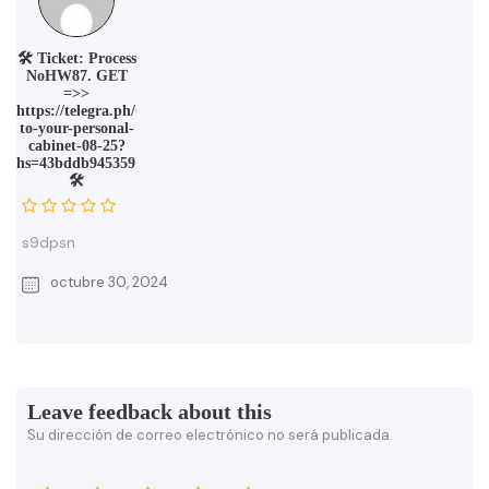
🛠 Ticket: Process
NoHW87. GET
=>>
https://telegra.ph/Go-
to-your-personal-
cabinet-08-25?
hs=43bddb9453591af406f3443b47043cc3&
🛠
s9dpsn
octubre 30, 2024
Leave feedback about this
Su dirección de correo electrónico no será publicada.