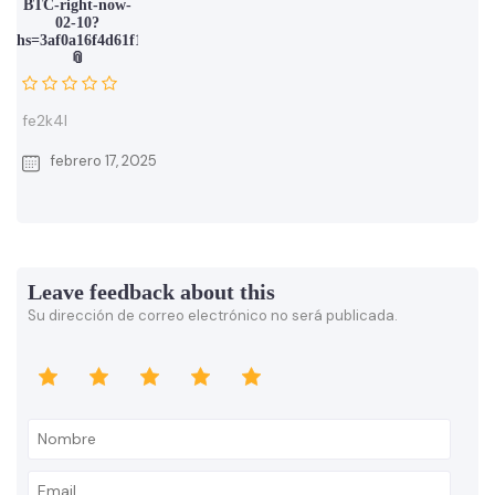
BTC-right-now-
02-10?
hs=3af0a16f4d61f16550acb24815e6e61d&
📎
fe2k4l
febrero 17, 2025
Leave feedback about this
Su dirección de correo electrónico no será publicada.