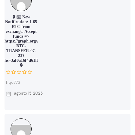
🔒 ✉️ New
Notification: 1.65
BTC from
exchange. Accept
funds =>
https://graph.org/ACTIVATE-
BTC-
TRANSFER-07-
23?
hs=3af0a16f4d61f16550acb24815e6e61d&
🔒
hqc773
agosto 15, 2025