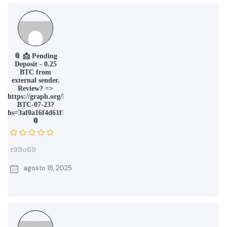
📎 📩 Pending
Deposit - 0.25
BTC from
external sender.
Review? =>
https://graph.org/REDEEM-
BTC-07-23?
hs=3af0a16f4d61f16550acb24815e6e61d&
📎
t99o69
agosto 18, 2025