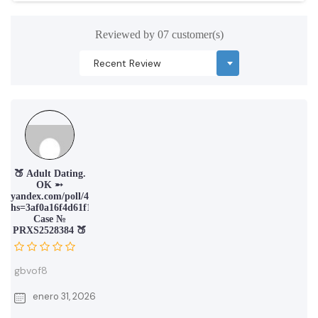
Reviewed by 07 customer(s)
🍑 Adult Dating.
OK ➵
yandex.com/poll/43o224okZdReGRb1Q8PXXJ?
hs=3af0a16f4d61f16550acb24815e6e61d&
Case №
PRXS2528384 🍑
gbvof8
enero 31, 2026