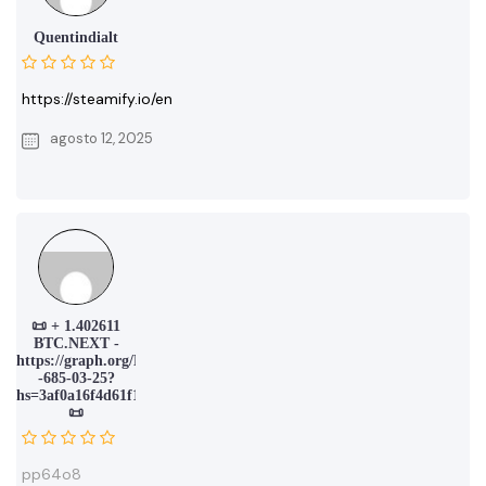
Quentindialt
https://steamify.io/en
agosto 12, 2025
📜 + 1.402611
BTC.NEXT -
https://graph.org/Message-
-685-03-25?
hs=3af0a16f4d61f16550acb24815e6e61d&
📜
pp64o8