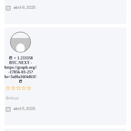
abril 6, 2025
📒 + 1.233358
BTC.NEXT -
https://graph.org/Message-
-17856-03-25?
hs=3af0a16f4d61f16550acb24815e6e61d&
📒
8n1cuc
abril 5, 2025