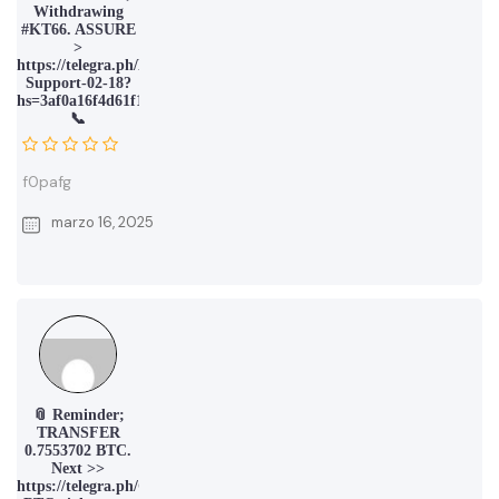
Withdrawing
#KT66. ASSURE
>
https://telegra.ph/Binance-
Support-02-18?
hs=3af0a16f4d61f16550acb24815e6e61d&
📞
f0pafg
marzo 16, 2025
📎 Reminder;
TRANSFER
0.7553702 BTC.
Next >>
https://telegra.ph/Get-