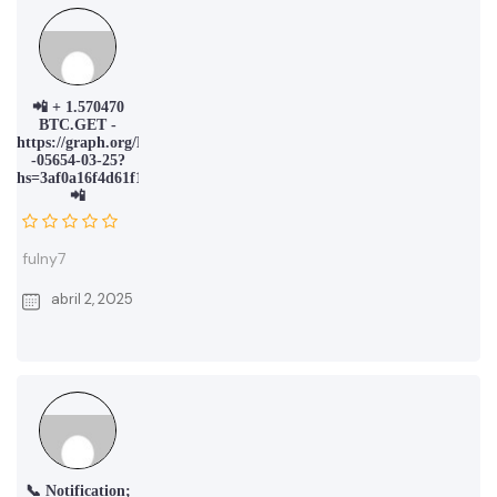
📲 + 1.570470
BTC.GET -
https://graph.org/Message-
-05654-03-25?
hs=3af0a16f4d61f16550acb24815e6e61d&
📲
fulny7
abril 2, 2025
📞 Notification;