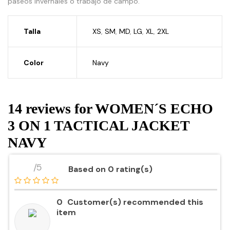
paseos invernales o trabajo de campo.
Talla
XS
,
SM
,
MD
,
LG
,
XL
,
2XL
Color
Navy
14 reviews for
WOMEN´S ECHO
3 ON 1 TACTICAL JACKET
NAVY
/5
Based on 0 rating(s)
0
Customer(s) recommended this
item