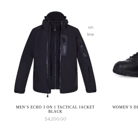
on
line
MEN´S ECHO 3 ON 1 TACTICAL JACKET
WOMEN´S DI
BLACK
$
4,200.00