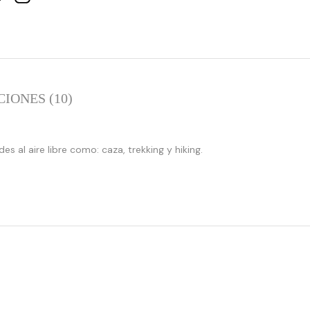
IONES (10)
:
:
s al aire libre como: caza, trekking y hiking.
array_merge():
array_merge
Expected
Expected
parameter
parameter
1 to
1 to
be an
be an
array,
array,
null
null
given
given
in
in