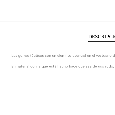
DESCRIPC
:
Las gorras tácticas son un elemnto esencial en el vestuario de
array_merge():
El material con la que está hecho hace que sea de uso rudo,
Expected
parameter
1 to
be an
array,
null
given
in