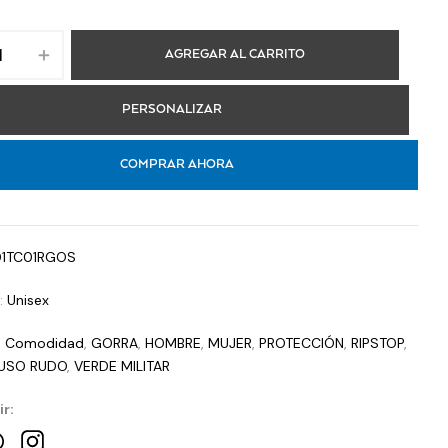
AGREGAR AL CARRITO
PERSONALIZAR
COMPRAR AHORA
01TC01RGOS
a:
Unisex
:
Comodidad
,
GORRA
,
HOMBRE
,
MUJER
,
PROTECCIÓN
,
RIPSTOP
,
USO RUDO
,
VERDE MILITAR
r: