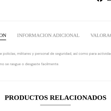
ION
INFORMACION ADICIONAL
VALORAC
:
 policías, militares y personal de seguridad, así como para actividade
array_merge():
 no se rasgue o desgaste facilmente.
Expected
parameter
1 to
be an
array,
null
PRODUCTOS RELACIONADOS
given
in