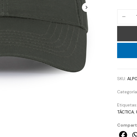
SKU:
ALP
Categorí
Etiquetas
TÁCTICA
,
Comparti