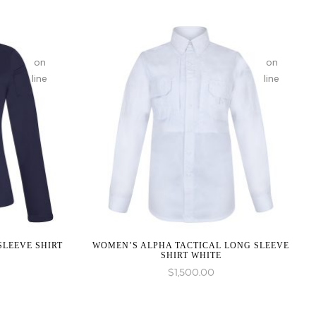
on
on
line
line
LEEVE SHIRT
WOMEN’S ALPHA TACTICAL LONG SLEEVE
SHIRT WHITE
$
1,500.00