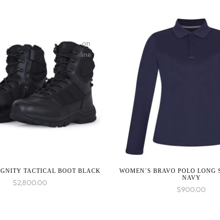
on
line
GNITY TACTICAL BOOT BLACK
WOMEN´S BRAVO POLO LONG S
NAVY
$
2,800.00
$
900.00