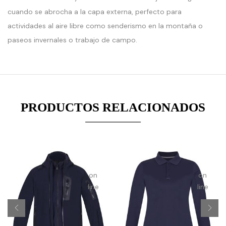
:
:
cuando se abrocha a la capa externa, perfecto para
erge():
array_merge():
array_mer
ed
Expected
Expected
actividades al aire libre como senderismo en la montaña o
ter
parameter
paramete
paseos invernales o trabajo de campo.
1 to
1 to
be
be
an
an
array,
array,
null
null
PRODUCTOS RELACIONADOS
given
given
in
in
on
on
line
line