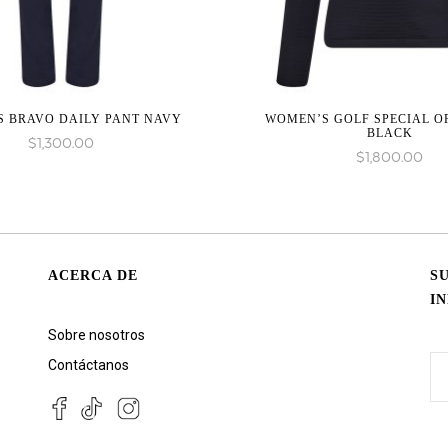
 BRAVO DAILY PANT NAVY
WOMEN’S GOLF SPECIAL O
BLACK
$
1,300.00
$
1,800.00
ACERCA DE
S
I
Sobre nosotros
Contáctanos