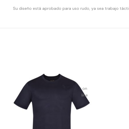
array_merge():
Su diseño está aprobado para uso rudo, ya sea trabajo táctico
Expected
parameter
1 to
be an
array,
null
given
in
on
line