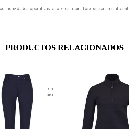
array_merge():
, actividades operativas, deportes al aire libre, entrenamiento mili
Expected
parameter
1 to
be an
array,
null
PRODUCTOS RELACIONADOS
given
in
on
line