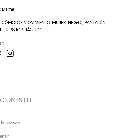
a:
Dama
:
CÓMODO
,
MOVIMIENTO
,
MUJER
,
NEGRO
,
PANTALÓN
,
TE
,
RIPSTOP
,
TÁCTICO
r:
IONES (1)
 la prenda.
:
:
ntir.