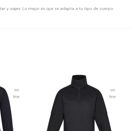
array_merge():
array_merge
tar y viajes. Lo mejor es que se adapta a tu tipo de cuerpo.
Expected
Expected
parameter
parameter
1 to
1 to
be an
be an
array,
array,
null
null
given
given
in
in
on
on
line
line