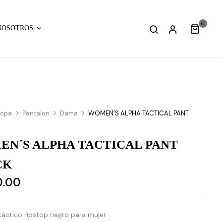
0
NOSOTROS
Ropa
Pantalon
Dama
WOMEN´S ALPHA TACTICAL PANT
N´S ALPHA TACTICAL PANT
CK
0.00
táctico ripstop negro para mujer