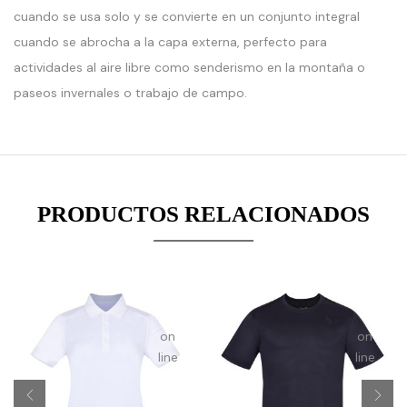
cuando se usa solo y se convierte en un conjunto integral
:
:
cuando se abrocha a la capa externa, perfecto para
erge():
array_merge():
array_mer
ed
Expected
Expected
actividades al aire libre como senderismo en la montaña o
ter
parameter
paramete
paseos invernales o trabajo de campo.
1 to
1 to
be
be
an
an
array,
array,
null
null
PRODUCTOS RELACIONADOS
given
given
in
in
on
on
line
line