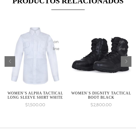
PRODUCTOS RELACIONADOS
in
in
on
on
line
line
WOMEN’S ALPHA TACTICAL
WOMEN´S DIGNITY TACTICAL
LONG SLEEVE SHIRT WHITE
BOOT BLACK
$
1,500.00
$
2,800.00