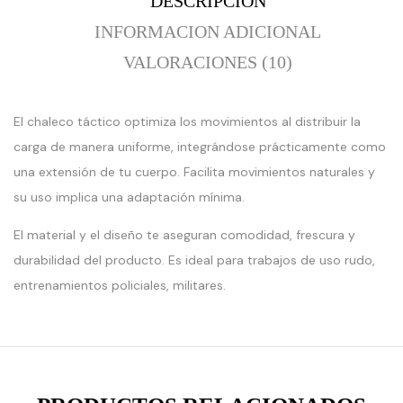
DESCRIPCION
INFORMACION ADICIONAL
VALORACIONES (10)
El chaleco táctico optimiza los movimientos al distribuir la
carga de manera uniforme, integrándose prácticamente como
una extensión de tu cuerpo. Facilita movimientos naturales y
su uso implica una adaptación mínima.
:
:
El material y el diseño te aseguran comodidad, frescura y
erge():
array_merge():
array_mer
ed
Expected
Expected
durabilidad del producto. Es ideal para trabajos de uso rudo,
ter
parameter
paramete
entrenamientos policiales, militares.
1 to
1 to
be
be
an
an
array,
array,
null
null
given
given