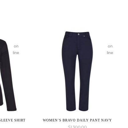
given
given
in
in
on
on
line
line
LEEVE SHIRT
WOMEN´S BRAVO DAILY PANT NAVY
$
1,300.00