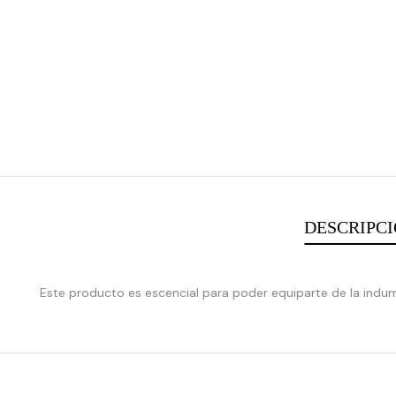
DESCRIPC
:
array_merge():
Este producto es escencial para poder equiparte de la indum
Expected
parameter
1 to
be an
array,
null