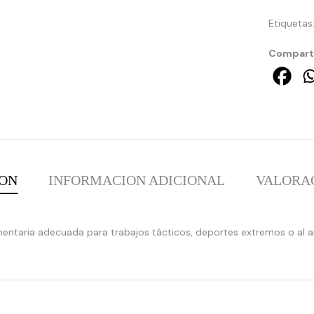
Etiquetas
Comparti
ION
INFORMACION ADICIONAL
VALORAC
:
array_merge():
entaria adecuada para trabajos tácticos, deportes extremos o al air
Expected
parameter
1 to
be an
array,
null