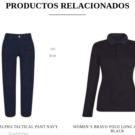
PRODUCTOS RELACIONADOS
given
in
on
line
ALPHA TACTICAL PANT NAVY
WOMEN´S BRAVO POLO LONG S
BLACK
$
1,600.00