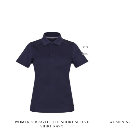
given
in
on
line
WOMEN´S BRAVO POLO SHORT SLEEVE
WOMEN´S 
SHIRT NAVY