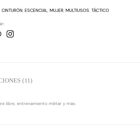
:
CINTURÓN
,
ESCENCIAL
,
MUJER
,
MULTIUSOS
,
TÁCTICO
r:
IONES (11)
:
:
array_merge():
array_merge
e libre, entrenamiento militar y más.
Expected
Expected
parameter
parameter
1 to
1 to
be an
be an
array,
array,
null
null