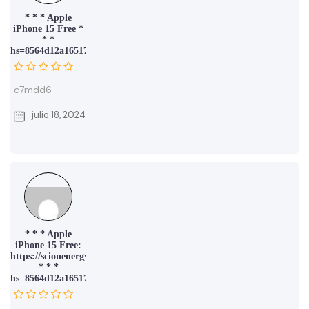
* * * Apple
iPhone 15 Free *
* *
hs=8564d12a16517af02de341fa9997f530*
c7mdd6
julio 18, 2024
* * * Apple
iPhone 15 Free:
https://scionenergy.in/uploads/m2v61m.php
* * *
hs=8564d12a16517af02de341fa9997f530*