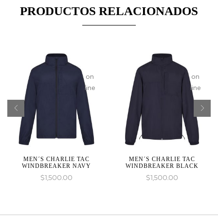
PRODUCTOS RELACIONADOS
given
given
in
in
on
on
line
line
MEN´S CHARLIE TAC
MEN´S CHARLIE TAC
WINDBREAKER NAVY
WINDBREAKER BLACK
$
1,500.00
$
1,500.00