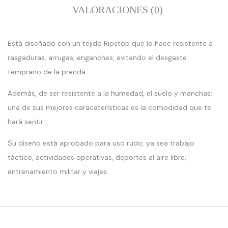
VALORACIONES (0)
Está diseñado con un tejido Ripstop que lo hace resistente a
rasgaduras, arrugas, enganches, evitando el desgaste
temprano de la prenda.
Además, de ser resistente a la humedad, el suelo y manchas;
una de sus mejores caracaterísticas es la comodidad que te
hará sentir.
:
:
Su diseño está aprobado para uso rudo, ya sea trabajo
erge():
array_merge():
array_mer
ed
Expected
Expected
táctico, actividades operativas, deportes al aire libre,
ter
parameter
paramete
entrenamiento militar y viajes.
1 to
1 to
be
be
an
an
array,
array,
null
null